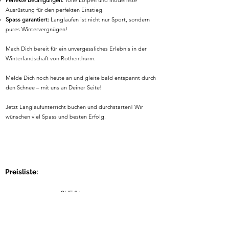
Perfekte Bedingungen:
Tolle Loipen und modernste
Ausrüstung für den perfekten Einstieg.
Spass garantiert:
Langlaufen ist nicht nur Sport, sondern
pures Wintervergnügen!
Mach Dich bereit für ein unvergessliches Erlebnis in der
Winterlandschaft von Rothenthurm.
Melde Dich noch heute an und gleite bald entspannt durch
den Schnee – mit uns an Deiner Seite!
Jetzt Langlaufunterricht buchen und durchstarten! Wir
wünschen viel Spass und besten Erfolg.
Preisliste:
CHF 80.-
Privatlektion:
CHF 50.- pro Person
2 Personen:
CHF 40.- pro Person
3 Personen:
CHF 30.- pro Person
4-12 Personen: