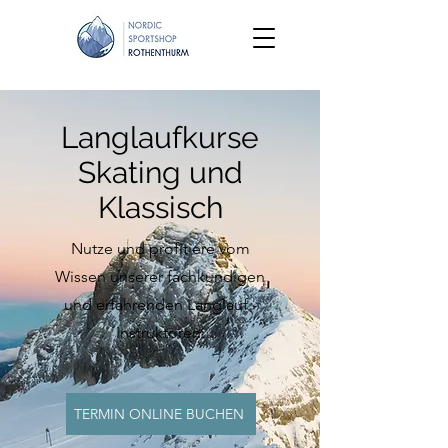
Langlaufkurse
Skating und
Klassisch
Nutze
und profitiere vom
Wissen unserer fachkundigen
und erfahrenden Langlauf -
Instruktoren
.
TERMIN ONLINE BUCHEN