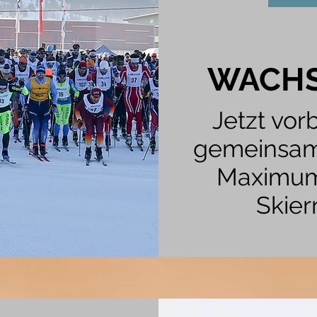
WACHS
Jetzt vo
gemeinsam 
Maximum
Skier