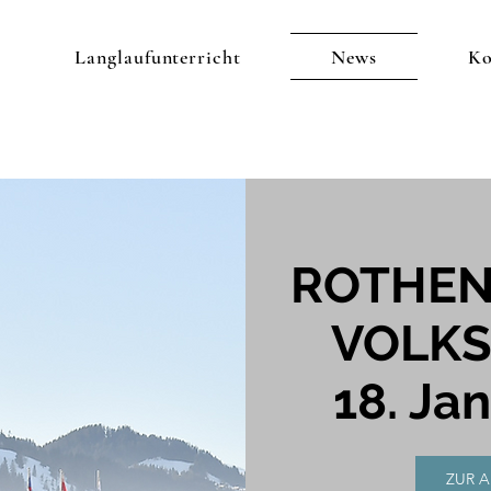
Langlaufunterricht
News
Ko
ROTHE
VOLKS
18. Ja
ZUR 