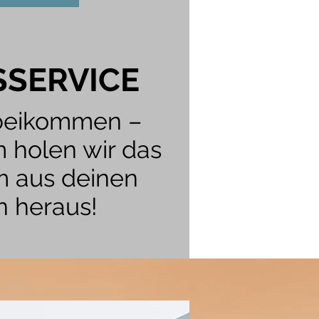
SERVICE
rbeikommen –
holen wir das
 aus deinen
n heraus!